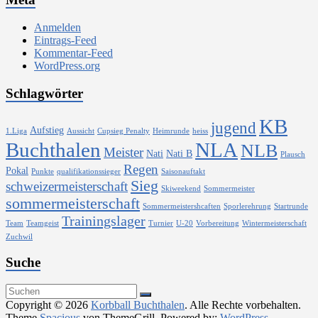
Anmelden
Eintrags-Feed
Kommentar-Feed
WordPress.org
Schlagwörter
KB
jugend
Aufstieg
1.Liga
Aussicht
Cupsieg Penalty
Heimrunde
heiss
Buchthalen
NLA
NLB
Meister
Nati
Nati B
Plausch
Regen
Pokal
Punkte
qualifikationssieger
Saisonauftakt
Sieg
schweizermeisterschaft
Skiweekend
Sommermeister
sommermeisterschaft
Sommermeistershcaften
Sporlerehrung
Startrunde
Trainingslager
Team
Teamgeist
Turnier
U-20
Vorbereitung
Wintermeisterschaft
Zuchwil
Suche
Copyright © 2026
Korbball Buchthalen
. Alle Rechte vorbehalten.
Theme
Spacious
von ThemeGrill. Powered by:
WordPress
.