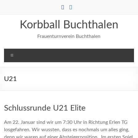
Zum
Inhalt
springen
Korbball Buchthalen
Frauenturnverein Buchthalen
Menü
U21
Schlussrunde U21 Elite
Am 22. Januar sind wir um 7:30 Uhr in Richtung Erlen TG
losgefahren. Wir wussten, dass es nochmals um alles ging,
denn wir waren auf einer Absteigerposition. Im ersten Spiel