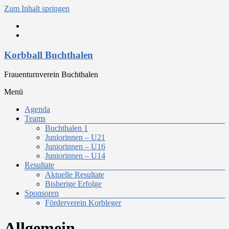
Zum Inhalt springen
Korbball Buchthalen
Frauenturnverein Buchthalen
Menü
Agenda
Teams
Buchthalen 1
Juniorinnen – U21
Juniorinnen – U16
Juniorinnen – U14
Resultate
Aktuelle Resultate
Bisherige Erfolge
Sponsoren
Förderverein Korbleger
Allgemein