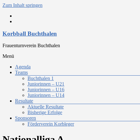
Zum Inhalt springen
Korbball Buchthalen
Frauenturnverein Buchthalen
Menü
Agenda
Teams
Buchthalen 1
Juniorinnen – U21
Juniorinnen – U16
Juniorinnen – U14
Resultate
Aktuelle Resultate
Bisherige Erfolge
Sponsoren
Förderverein Korbleger
Nationalliga A