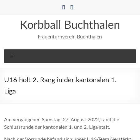
Zum
Inhalt
springen
Korbball Buchthalen
Frauenturnverein Buchthalen
Menü
U16 holt 2. Rang in der kantonalen 1.
Liga
Am vergangenen Samstag, 27. August 2022, fand die
Schlussrunde der kantonalen 1. und 2. Liga statt.
Nach der Vorrunde befand sich unser U16-Team (verstärkt