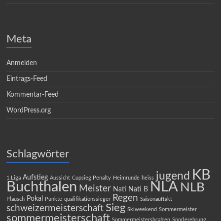
Meta
Anmelden
Eintrags-Feed
Kommentar-Feed
WordPress.org
Schlagwörter
KB
jugend
Aufstieg
1.Liga
Aussicht
Cupsieg Penalty
Heimrunde
heiss
Buchthalen
NLA
NLB
Meister
Nati
Nati B
Regen
Pokal
Plausch
Punkte
qualifikationssieger
Saisonauftakt
Sieg
schweizermeisterschaft
Skiweekend
Sommermeister
sommermeisterschaft
Sommermeistershcaften
Sporlerehrung