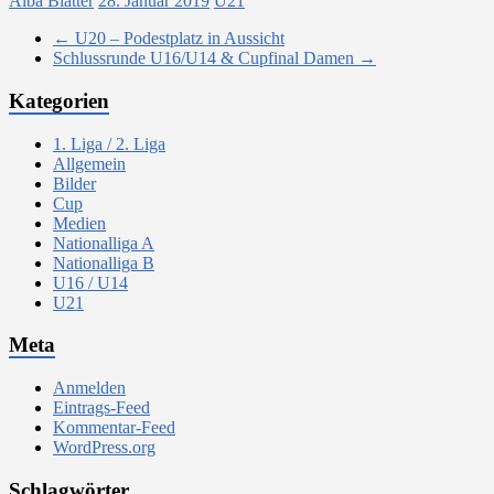
Alba Blatter
28. Januar 2019
U21
←
U20 – Podestplatz in Aussicht
Schlussrunde U16/U14 & Cupfinal Damen
→
Kategorien
1. Liga / 2. Liga
Allgemein
Bilder
Cup
Medien
Nationalliga A
Nationalliga B
U16 / U14
U21
Meta
Anmelden
Eintrags-Feed
Kommentar-Feed
WordPress.org
Schlagwörter