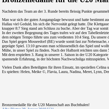
Nachdem das Team an der 3. Runde bereits fleissig Punkte gesammelt 
Man war sich der guten Ausgangslage bewusst und hatte bestimmt auch 
Hallau viel Geduld, bis sich die Nervosität gelegt hatte. Die Klettgaue
knapper 8:7 Sieg stand am Schluss zu buche. Aber der Tag war somit l
In der zweiten Begegnung des Tages trafen wir auf den Tabellenletzte
dem nötigen Tempo führte uns zum verdienten 10:4 Sieg. Da unsere direk
Das Spiel gegen Mosseedorf (BE) wurde somit fast zur Nebensache, d
geprägte Spiel. 13:10 gewann man schlussendlich das Spiel und wol
Mühe, in unser Spiel zu finden. Nach der Halbzeit reichten uns dann 5
Mit dem erspielten 3. Rang in unserer 1. Saison in der U20 Kategorie
spannende Erfahrung, in der höchsten Nachwuchsliga mitzuspielen. W
Vielen Dank allen Beteiligten für ihren Einsatz, im speziellen Celina
Es spielten: Helen, Meike ©, Flavia, Laura, Nadina, Meret, Lynn, D
Bronzemedaille für die U20 Mannschaft aus Buchthalen!