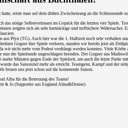
hatte, reiste man auf dem dritten Zwischenrang an die Schlussrunde n
das nötige Selbstvertrauen im Gepäck für die letzten vier Spiele. Tro
rinnen zeigten sich als sehr hartnäckige und treffsichere Widersacher. E
anciert.
n aus Pfyn (TG). Auch hier war die 1. Halbzeit noch sehr verhalten un
ten Gegner ihre Spiele verloren, standen wir bereits jetzt als Drittplat
a wir nicht mehr vom Podest verdrängt werden konnten. Viele Körbe au
lte nun die Spielrunde ungeschlagen beenden. Der Gegner aus Madiswi
 starke Minuten gegen Ende der Spielzeit, um auch die letzte Partie mit
 wurde das Saisonziel mehr als erreicht. Teamgeist, Kampf und der nöt
ir freuen uns jetzt schon auf die kommende Saison.
 und Alba für die Betreuung des Teams!
emi & Jo (Supporter aus England Alina&Denise)