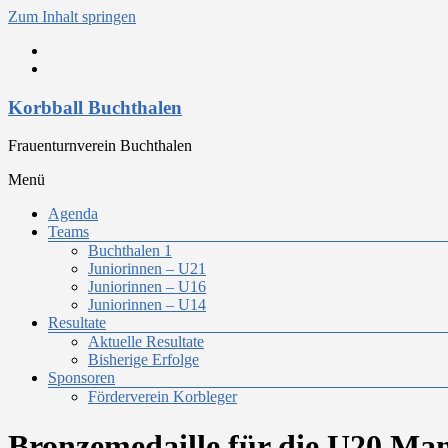
Zum Inhalt springen
Korbball Buchthalen
Frauenturnverein Buchthalen
Menü
Agenda
Teams
Buchthalen 1
Juniorinnen – U21
Juniorinnen – U16
Juniorinnen – U14
Resultate
Aktuelle Resultate
Bisherige Erfolge
Sponsoren
Förderverein Korbleger
Bronzemedaille für die U20 Man