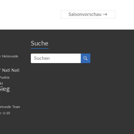
Saisonvorschau
→
Suche
y
Heimrunde
r
Nati
Nati
Punkte
kt
Sieg
t
artrunde
Team
r
U-20
l