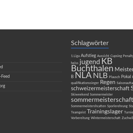
Schlagwörter
Aufstieg
1.Liga
Aussicht
Cupsieg Penalt
KB
jugend
heiss
Buchthalen
ed
Meiste
NLA
NLB
-Feed
B
Pokal
Plausch
Regen
qualifikationssieger
Saisonaufta
org
schweizermeisterschaft
Skiweekend
Sommermeister
sommermeisterschaf
Sommermeistershcaften
Sporlerehrung
St
Trainingslager
Teamgeist
Turnie
Vorbereitung
Wintermeisterschaft
Zuchwi