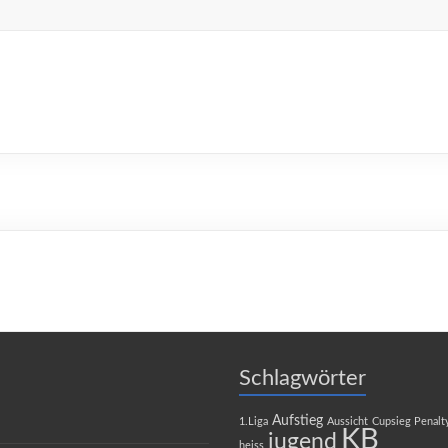
Schlagwörter
Aufstieg
1.Liga
Aussicht
Cupsieg Penalt
KB
jugend
heiss