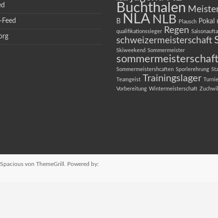
Buchthalen
ed
Meiste
NLA
NLB
-Feed
B
Pokal
Plausch
Regen
qualifikationssieger
Saisonaufta
org
schweizermeisterschaft
Skiweekend
Sommermeister
sommermeisterschaf
Sommermeistershcaften
Sporlerehrung
St
Trainingslager
Teamgeist
Turnie
Vorbereitung
Wintermeisterschaft
Zuchwi
Spacious
von ThemeGrill. Powered by: