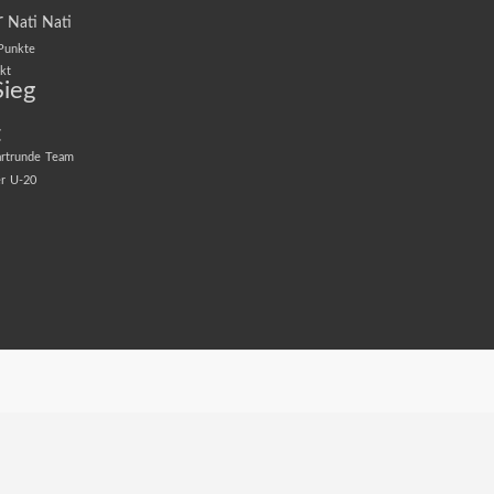
r
Nati
Nati
Punkte
kt
Sieg
t
artrunde
Team
r
U-20
l