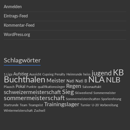
Anmelden
Eintrags-Feed
Kommentar-Feed
WordPress.org
Schlagwörter
KB
jugend
Aufstieg
1.Liga
Aussicht
Cupsieg Penalty
Heimrunde
heiss
Buchthalen
NLA
NLB
Meister
Nati
Nati B
Regen
Pokal
Plausch
Punkte
qualifikationssieger
Saisonauftakt
Sieg
schweizermeisterschaft
Skiweekend
Sommermeister
sommermeisterschaft
Sommermeistershcaften
Sporlerehrung
Trainingslager
Startrunde
Team
Teamgeist
Turnier
U-20
Vorbereitung
Wintermeisterschaft
Zuchwil