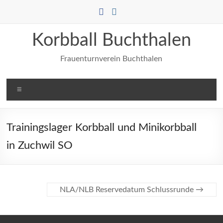
Zum
Inhalt
springen
Korbball Buchthalen
Frauenturnverein Buchthalen
Menü
Trainingslager Korbball und Minikorbball
in Zuchwil SO
NLA/NLB Reservedatum Schlussrunde
→