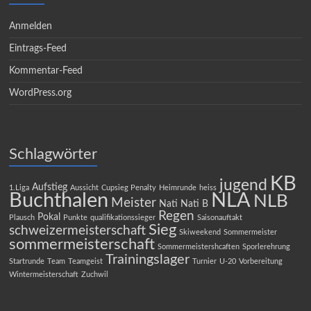
Anmelden
Eintrags-Feed
Kommentar-Feed
WordPress.org
Schlagwörter
KB
jugend
Aufstieg
1.Liga
Aussicht
Cupsieg Penalty
Heimrunde
heiss
Buchthalen
NLA
NLB
Meister
Nati
Nati B
Regen
Pokal
Plausch
Punkte
qualifikationssieger
Saisonauftakt
Sieg
schweizermeisterschaft
Skiweekend
Sommermeister
sommermeisterschaft
Sommermeistershcaften
Sporlerehrung
Trainingslager
Startrunde
Team
Teamgeist
Turnier
U-20
Vorbereitung
Wintermeisterschaft
Zuchwil