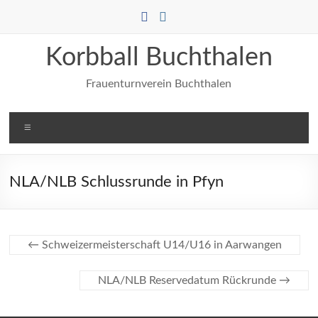
Zum
Inhalt
springen
Korbball Buchthalen
Frauenturnverein Buchthalen
Menü
NLA/NLB Schlussrunde in Pfyn
←
Schweizermeisterschaft U14/U16 in Aarwangen
NLA/NLB Reservedatum Rückrunde
→